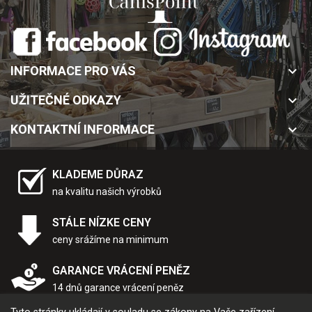
INFORMACE PRO VÁS
keyboard_arrow_down
UŽITEČNÉ ODKAZY
keyboard_arrow_down
KONTAKTNÍ INFORMACE
keyboard_arrow_down
KLADEME DŮRAZ
na kvalitu našich výrobků
STÁLE NÍZKE CENY
ceny srážíme na minimum
GARANCE VRÁCENÍ PENĚZ
14 dnů garance vrácení peněz