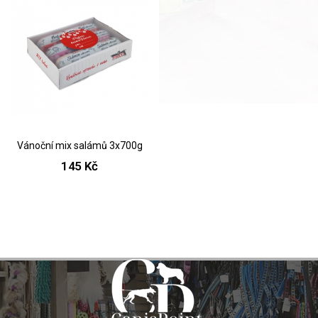
Vánoční mix salámů 3x700g
145 Kč