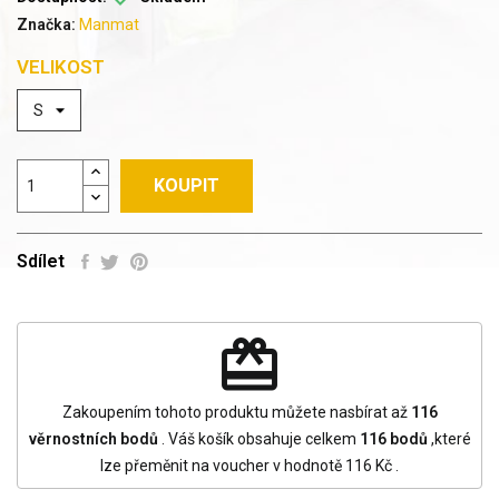
Značka:
Manmat
VELIKOST
KOUPIT
Sdílet
redeem
Zakoupením tohoto produktu můžete nasbírat až
116
věrnostních bodů
. Váš košík obsahuje celkem
116
bodů
,které
lze přeměnit na voucher v hodnotě
116 Kč
.