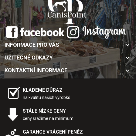
INFORMACE PRO VÁS
keyboard_arrow_down
UŽITEČNÉ ODKAZY
keyboard_arrow_down
KONTAKTNÍ INFORMACE
keyboard_arrow_down
KLADEME DŮRAZ
na kvalitu našich výrobků
STÁLE NÍZKE CENY
ceny srážíme na minimum
GARANCE VRÁCENÍ PENĚZ