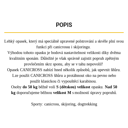
POPIS
Lehký o
pasek
, který
má speciálně upravené polstrování
a skvěle plní svou
funkci při canicrossu i skijoringu
.
Výhodou tohoto opasku je bodová nastavitelnost
velikosti díky
dvěma
kvalitním sponám.
Důležité je však správně zajistit popruh zpětným
provlečením skrz sponu, aby se v tahu nepovolil!
Opasek
CANICROSS nabízí hned několik způsobů, jak upevnit
šňůru.
Lze použít CANICROSS
šňůru
a protáhnout oko
na pevno nebo
použít
klasickou
či
vypouštěcí karabinou
.
Osoby
do 50 kg
běžně volí
S (dětskou) velikost
opasku
.
Nad 50
kg
doporučujeme
běžnou
velikost M
s možností
úpravy popruhů.
Sporty: canicross, skijoring, dogtrekking