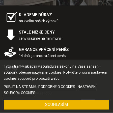
KLADEME DŮRAZ
na kvalitu našich výrobků
STÁLE NÍZKE CENY
ceny srážíme na minimum
GARANCE VRÁCENÍ PENĚZ
14 dnů garance vrácení peněz
Tyto stránky ukládají v souladu se zákony na Vaše zařízení
SPOKOJENÝ ZÁKAZNÍK
soubory, obecně nazývané cookies. Potvrďte prosím nastavení
je pro nás prioritou
cookies souborů pro použití webu.
PŘEJÍT NA STRÁNKU PODROBNĚ O COOKIES
NASTAVENÍ
SOUBORŮ COOKIES
2024 Eshop by
Tvorba eshopu
SOUHLASÍM