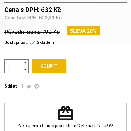
Cena s DPH: 632 Kč
Cena bez DPH: 522,31 Kč
SLEVA 20%
Původní cena: 790 Kč

Dostupnost:
Skladem
KOUPIT
Sdílet
redeem
Zakoupením tohoto produktu můžete nasbírat až
63