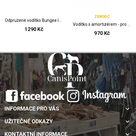
ZERODC
Odpružené vodítko Bungee leash - tyrkysová
Vodítko s amortizérem - pro psy nad 10kg
1290 Kč
970 Kč
INFORMACE PRO VÁS
keyboard_arrow_down
UŽITEČNÉ ODKAZY
keyboard_arrow_down
KONTAKTNÍ INFORMACE
keyboard_arrow_down