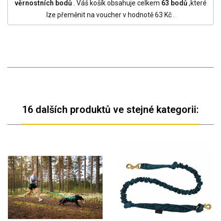
věrnostních bodů
. Váš košík obsahuje celkem
63
bodů
,které
lze přeměnit na voucher v hodnotě
63 Kč
.
16 dalších produktů ve stejné kategorii: